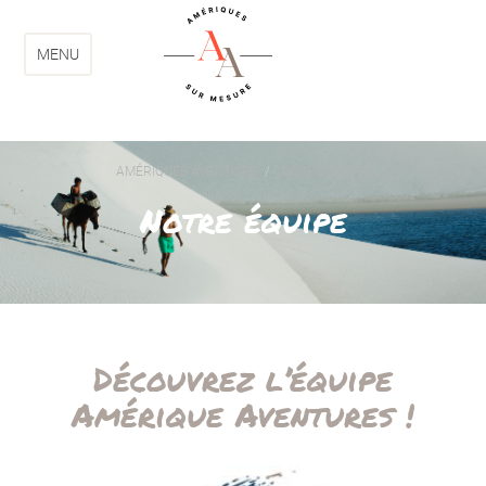
Aller
Aller
au
au
menu
contenu
MENU
AMÉRIQUES AVENTURE
NOTRE ÉQUIPE
Notre équipe
Découvrez l’équipe
Amérique Aventures !