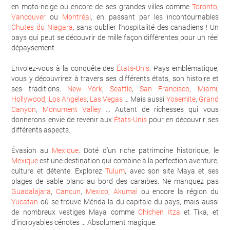
en moto-neige ou encore de ses grandes villes comme
Toronto
,
Vancouver
ou
Montréal
, en passant par les incontournables
Chutes du Niagara
, sans oublier l’hospitalité des canadiens ! Un
pays qui peut se découvrir de mille façon différentes pour un réel
dépaysement.
Envolez-vous à la conquête des
États-Unis
. Pays emblématique,
vous y découvrirez à travers ses différents états, son histoire et
ses traditions.
New York
,
Seattle
,
San Francisco
,
Miami
,
Hollywood
,
Los Angeles
,
Las Vegas
… Mais aussi
Yosemite
,
Grand
Canyon
,
Monument Valley
… Autant de richesses qui vous
donnerons envie de revenir aux
États-Unis
pour en découvrir ses
différents aspects.
Évasion au
Mexique
. Doté d’un riche patrimoine historique, le
Mexique
est une destination qui combine à la perfection aventure,
culture et détente. Explorez
Tulum
, avec son site Maya et ses
plages de sable blanc au bord des caraïbes. Ne manquez pas
Guadalajara
,
Cancun
,
Mexico
,
Akumal
ou encore la région du
Yucatan
où se trouve Mérida la du capitale du pays, mais aussi
de nombreux vestiges Maya comme
Chichen Itza
et Tika, et
d’incroyables cénotes … Absolument magique.