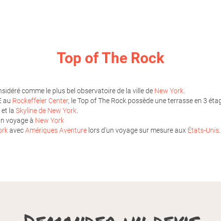
Top of The Rock
sidéré comme le plus bel observatoire de la ville de
New York
.
E au
Rockeffeler Center
, le Top of The Rock possède une terrasse en 3 éta
et la
Skyline de New York
.
’un voyage à
New York
ork
avec
Amériques Aventure
lors d’un voyage sur mesure aux
États-Unis
.
Demander un devis