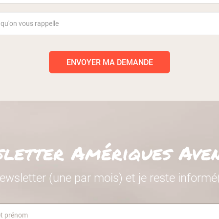
ENVOYER MA DEMANDE
letter Amériques Ave
ewsletter (une par mois) et je reste inform