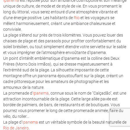
Ipanema
est réputée pour son ambiance cosmopolite et son mélange
unique de culture, de mode et de style de vie. En vous promenant le
long du littoral, vous serez entouré d'une atmosphère vibrante et
d'une énergie positive. Les habitants de
Rio
et les voyageurs se
mêlent harmonieusement, créant une ambiance chaleureuse et
conviviale.
La plage s'étend sur près de trois kilomètres. Vous pouvez louer des
chaises de plage et des parasols pour profiter confortablement du
soleil brésilien, ou tout simplement étendre votre serviette sur le sable
et vous imprégner de l'atmosphère envoûtante d'Ipanema.
Un point d'intérêt emblématique d'Ipanema est la colline des Deux
Frères (Morro Dois Irmãos), qui se dresse majestueusement à
l'extrémité sud de la plage. La silhouette imposante de cette
montagne offre un panorama époustouflant sur la plage, créant un
cadre pittoresque pour les amateurs de photographie et les
amoureux de la nature.
La promenade d'
Ipanema
, connue sous le nom de "Calçadão", est une
attraction incontournable de la plage. Cette large allée pavée est
bordée de palmiers, de bars, de restaurants et de boutiques. Vous
pourrez vous promener le long de cette promenade animée, faire du
vélo, du roller...
La plage d'
Ipanema
est un véritable symbole de la beauté naturelle de
Rio de Janeiro
.