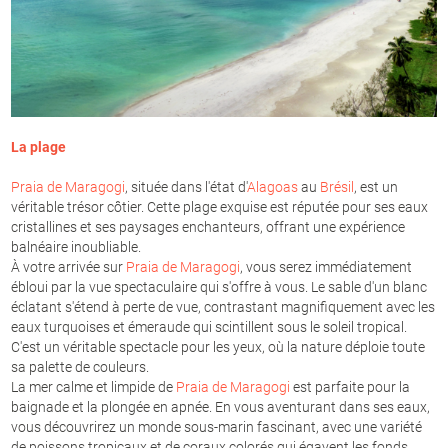
La plage
Praia de Maragogi
, située dans l'état d'
Alagoas
au
Brésil
, est un
véritable trésor côtier. Cette plage exquise est réputée pour ses eaux
cristallines et ses paysages enchanteurs, offrant une expérience
balnéaire inoubliable.
À votre arrivée sur
Praia de Maragogi
, vous serez immédiatement
ébloui par la vue spectaculaire qui s'offre à vous. Le sable d'un blanc
éclatant s'étend à perte de vue, contrastant magnifiquement avec les
eaux turquoises et émeraude qui scintillent sous le soleil tropical.
C'est un véritable spectacle pour les yeux, où la nature déploie toute
sa palette de couleurs.
La mer calme et limpide de
Praia de Maragogi
est parfaite pour la
baignade et la plongée en apnée. En vous aventurant dans ses eaux,
vous découvrirez un monde sous-marin fascinant, avec une variété
de poissons tropicaux et de coraux colorés qui égayent les fonds