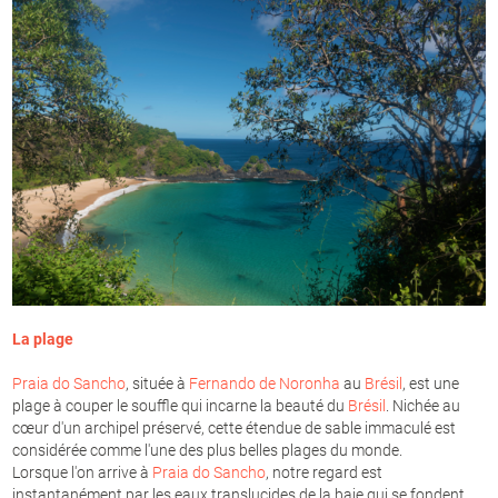
La plage
Praia do Sancho
, située à
Fernando de Noronha
au
Brésil
, est une
plage à couper le souffle qui incarne la beauté du
Brésil
. Nichée au
cœur d'un archipel préservé, cette étendue de sable immaculé est
considérée comme l'une des plus belles plages du monde.
Lorsque l'on arrive à
Praia do Sancho
, notre regard est
instantanément par les eaux translucides de la baie qui se fondent