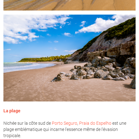
La plage
Nichée sur la côte sud de
Porto Seguro
,
Praia do Espelho
est une
plage emblématique qui incarne l'essence même de l'évasion
tropicale.