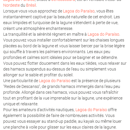
Nordeste
du
Brésil
.
Lorsque vous vous approchez de
Lagoa do Paraíso
, vous êtes
instantanément captivé par la beauté naturelle de cet endroit. Les
eaux limpides et turquoise de la lagune s'étendent à perte de vue,
créant une atmosphère enchanteresse.
La tranquillité et la sérénité règnent en maître à
Lagoa do Paraíso
.
Vous pouvez vous installer confortablement sur les chaises longues
placées au bord de la lagune et vous laisser bercer par la brise légère
qui souffle à travers les palmiers environnants. Les eaux peu
profondes et calmes sont idéales pour se baigner et se détendre.
Vous pouvez flotter doucement dans les eaux tièdes, vous relaxer sur
des hamacs suspendus au-dessus de l'eau ou simplement vous
allonger sur le sable et profiter du soleil.
Une particularité de
Lagoa do Paraíso
est la présence de plusieurs
"Redes de Descanso", de grands hamacs immergés dans l'eau peu
profonde. Allongé dans ces hamacs, vous pouvez vous rafraîchir
tout en profitant de la vue imprenable sur la lagune, une expérience
unique et relaxante.
Pour les amateurs d'activités nautiques,
Lagoa do Paraíso
offre
également la possibilité de faire de nombreuses activités. Vous
pouvez vous essayer au stand-up paddle, au kayak ou même louer
une planche à voile pour glisser sur les eaux claires de la lagune.