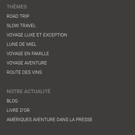
THÈMES
ROAD TRIP
Rio et la Côte Verte
SLOW TRAVEL
VOYAGE LUXE ET EXCEPTION
Découvrez la région de Rio de Janeiro, la Côte verte et le
LUNE DE MIEL
Minas Gerais avec la fameuse route de l’Or !
VOYAGE EN FAMILLE
VOYAGE AVENTURE
ROUTE DES VINS
NOTRE ACTUALITÉ
BLOG
LIVRE D’OR
AMÉRIQUES AVENTURE DANS LA PRESSE