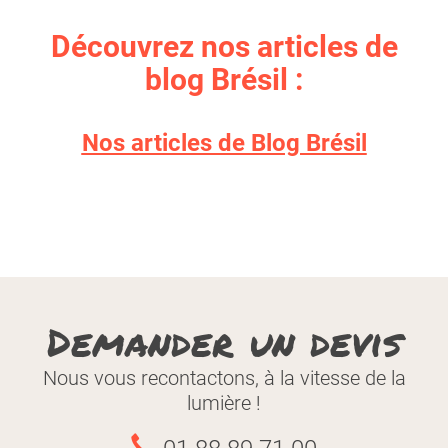
Découvrez nos articles de
blog Brésil :
Nos articles de Blog Brésil
Visa
Quand partir au Brésil
Permis de conduire :
?
Demander un devis
Tout dépend de la région !
Nous vous recontactons, à la vitesse de la
Pour découvrir les Lençois Maranhenses
lumière !