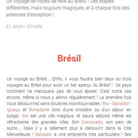
Un voyage de noces de rêve au Brésil ! Des étapes
différentes, mais toujours magiques, et à chaque fois des
adresses d’exception !
21 Jours / 20 nuits
Brésil
Un voyage au Brésil.... Enfin, il vous faudra bien deux ou trois
voyages au Brésil pour avoir un bel aperçu du Brésil ! Ce pays
continent ne manquera pas de vous épater. C’est notre cas
encore, même si nous y allons régulièrement ! La première fois
vous découvrirez sans doute les incontournables :
Rio
-
Salvador
-
Iguaçu
et l’
Amazonie
(lors d’une croisière ou d’un séjour en
lodge).
Rio
est une ville magique, et saura séduire même les
réfractaires des grandes villes. Son
Corcovado
, son pain de
sucre.... Mais il y a tellement plus à découvrir dans la Cité
Merveilleuse !
Salvador
a une empreinte très particulière ! Ses