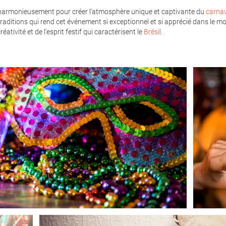
 harmonieusement pour créer l'atmosphère unique et captivante du
carnav
traditions qui rend cet événement si exceptionnel et si apprécié dans le m
réativité et de l'esprit festif qui caractérisent le
Brésil
.