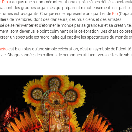
e Rio
a acquis une renommée internationale grâce à ses défilés spectaculai
a sont des groupes organisés qui préparent minutieusement leur particip
stumes extravagants. Chaque école représente un quartier de
Rio
(Copaca
lliers de membres, dont des danseurs, des musiciens et des artistes.
sé de se réinventer et d'étonner le monde par sa grandeur et sa créativit
ent, sont devenus le point culminant de la célébration. Des chars coloré
réer un spectacle extraordinaire qui captive les spectateurs du monde en
neiro
est bien plus qu'une simple célébration, c'est un symbole de l'identité b
vie. Chaque année, des millions de personnes affluent vers cette ville vibr