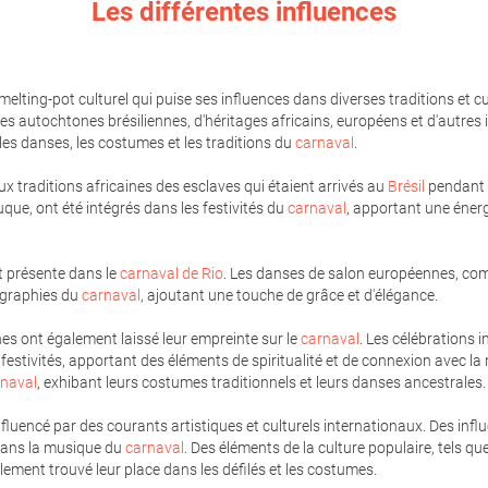
Les différentes influences
melting-pot culturel qui puise ses influences dans diverses traditions et cu
res autochtones brésiliennes, d'héritages africains, européens et d'autres 
 les danses, les costumes et les traditions du
carnaval
.
 traditions africaines des esclaves qui étaient arrivés au
Brésil
pendant l
uque, ont été intégrés dans les festivités du
carnaval
, apportant une éner
t présente dans le
carnaval de Rio
. Les danses de salon européennes, comm
égraphies du
carnaval
, ajoutant une touche de grâce et d'élégance.
nes ont également laissé leur empreinte sur le
carnaval
. Les célébrations i
festivités, apportant des éléments de spiritualité et de connexion avec la 
rnaval
, exhibant leurs costumes traditionnels et leurs danses ancestrales.
fluencé par des courants artistiques et culturels internationaux. Des in
s dans la musique du
carnaval
. Des éléments de la culture populaire, tels 
lement trouvé leur place dans les défilés et les costumes.