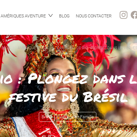
AMÉRIQUES AVENTURE
BLOG
NOUS CONTACTER
BLOG
AMÉRIQUE DU SUD
CARNAVAL DE RIO : PLONGEZ DANS L'EFFERVE
io : Plongez dans l
festive du Brésil
Brésil
Voyage en Famille