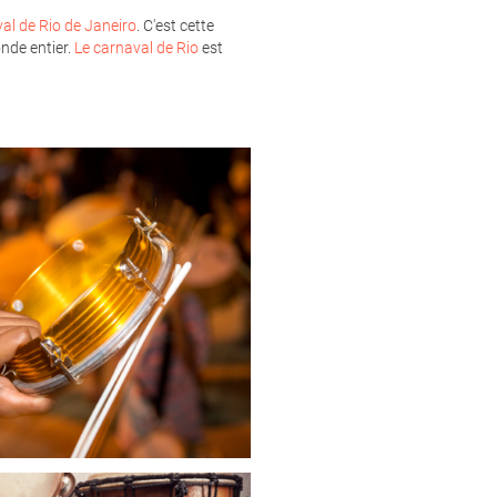
al de Rio de Janeiro
. C'est cette
onde entier.
Le carnaval de Rio
est