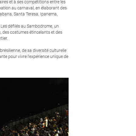
res et à ses compétitions entre les
ation au carnaval, en élaborant des
bana, Santa Teresa, Ipanema,
é. Les défilés au Sambodrome, un
s, des costumes étincelants et des
tier.
résilienne, de sa diversité culturelle
ante pour vivre l'expérience unique de