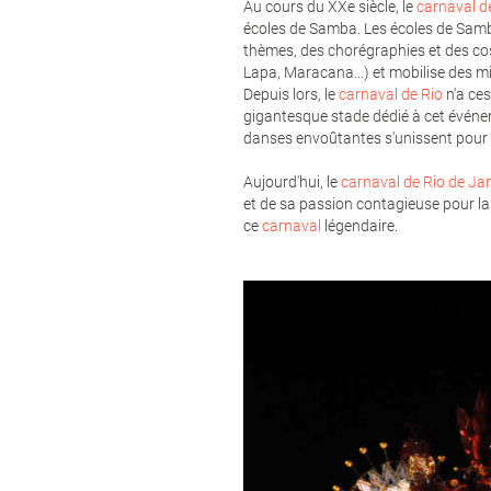
Au cours du XXe siècle, le
carnaval d
écoles de Samba. Les écoles de Samb
thèmes, des chorégraphies et des co
Lapa, Maracana...) et mobilise des mi
Depuis lors, le
carnaval de Rio
n'a ces
gigantesque stade dédié à cet événem
danses envoûtantes s'unissent pour c
Aujourd'hui, le
carnaval de Rio de Ja
et de sa passion contagieuse pour la 
ce
carnaval
légendaire.