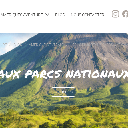
AMÉRIQUES AVENTURE
BLOG
NOUS CONTACTER
TURE
BLOG
AMÉRIQUE CENTRALE
LES 10 PLUS BEAUX PARCS NATION
aux parcs nationau
Costa Rica