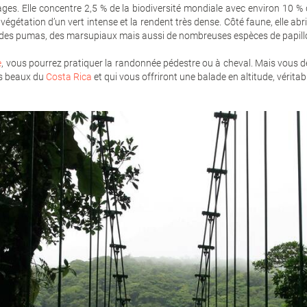
ages. Elle concentre 2,5 % de la biodiversité mondiale avec environ 10 
 végétation d’un vert intense et la rendent très dense. Côté faune, elle ab
, des pumas, des marsupiaux mais aussi de nombreuses espèces de papillo
e
, vous pourrez pratiquer la randonnée pédestre ou à cheval. Mais vous
us beaux du
Costa Rica
et qui vous offriront une balade en altitude, vérita