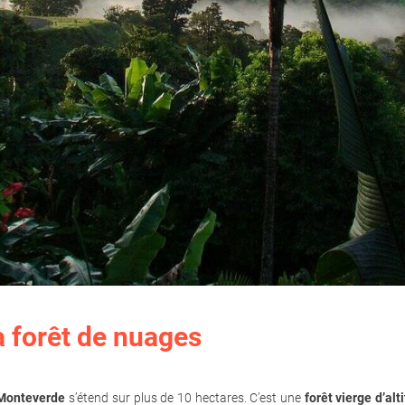
 forêt de nuages
 Monteverde
s’étend sur plus de 10 hectares. C’est une
forêt vierge d’alt