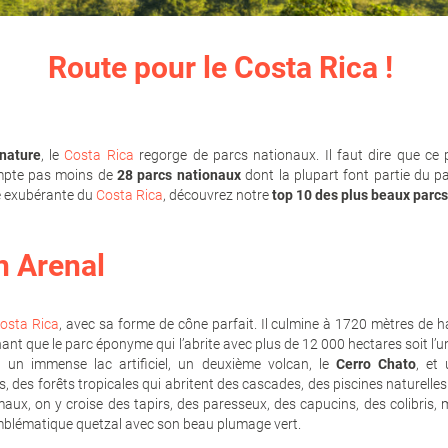
Route pour le Costa Rica !
nature
, le
Costa Rica
regorge de parcs nationaux. Il faut dire que ce p
ompte pas moins de
28 parcs nationaux
dont la plupart font partie du p
re exubérante du
Costa Rica
, découvrez notre
top 10 des plus beaux parc
n Arenal
osta Rica
, avec sa forme de cône parfait. Il culmine à 1720 mètres de hau
nant que le parc éponyme qui l’abrite avec plus de 12 000 hectares soit l
, un immense lac artificiel, un deuxième volcan, le
Cerro Chato
, et
s, des forêts tropicales qui abritent des cascades, des piscines naturelle
aux, on y croise des tapirs, des paresseux, des capucins, des colibris, 
’emblématique quetzal avec son beau plumage vert.