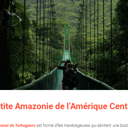
etite Amazonie de l’Amérique Cent
ional de Tortuguero
est formé d’îles marécageuses qui abritent une biodi