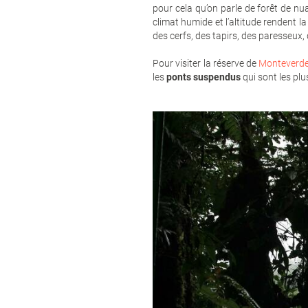
pour cela qu’on parle de forêt de nu
climat humide et l’altitude rendent la
des cerfs, des tapirs, des paresseux
Pour visiter la réserve de
Monteverd
les
ponts suspendus
qui sont les pl