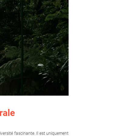
rale
versité fascinante. Il est uniquement