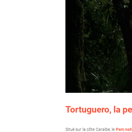
Tortuguero, la p
Situé sur la côte Caraïbe, le
P
arc nat