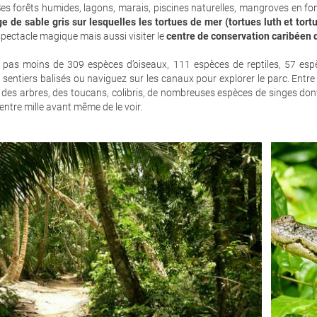
es forêts humides, lagons, marais, piscines naturelles, mangroves en fon
e de sable gris sur lesquelles les tortues de mer (tortues luth et tor
spectacle magique mais aussi visiter le
centre de conservation caribéen 
 pas moins de 309 espèces d’oiseaux, 111 espèces de reptiles, 57 es
entiers balisés ou naviguez sur les canaux pour explorer le parc. Entre
es arbres, des toucans, colibris, de nombreuses espèces de singes dont 
entre mille avant même de le voir.