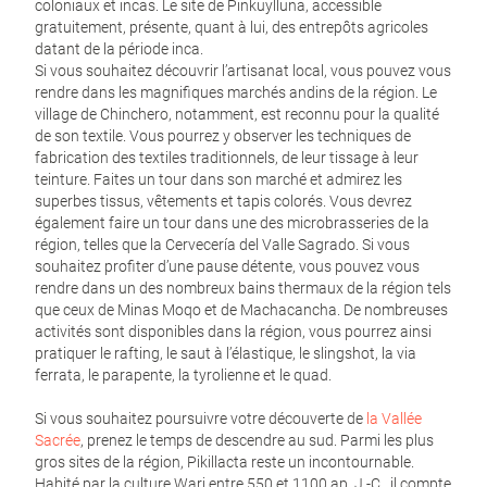
coloniaux et incas. Le site de Pinkuylluna, accessible
gratuitement, présente, quant à lui, des entrepôts agricoles
datant de la période inca.
Si vous souhaitez découvrir l’artisanat local, vous pouvez vous
rendre dans les magnifiques marchés andins de la région. Le
village de Chinchero, notamment, est reconnu pour la qualité
de son textile. Vous pourrez y observer les techniques de
fabrication des textiles traditionnels, de leur tissage à leur
teinture. Faites un tour dans son marché et admirez les
superbes tissus, vêtements et tapis colorés. Vous devrez
également faire un tour dans une des microbrasseries de la
région, telles que la Cervecería del Valle Sagrado. Si vous
souhaitez profiter d’une pause détente, vous pouvez vous
rendre dans un des nombreux bains thermaux de la région tels
que ceux de Minas Moqo et de Machacancha. De nombreuses
activités sont disponibles dans la région, vous pourrez ainsi
pratiquer le rafting, le saut à l’élastique, le slingshot, la via
ferrata, le parapente, la tyrolienne et le quad.
Si vous souhaitez poursuivre votre découverte de
la Vallée
Sacrée
, prenez le temps de descendre au sud. Parmi les plus
gros sites de la région, Pikillacta reste un incontournable.
Habité par la culture Wari entre 550 et 1100 ap. J.-C., il compte