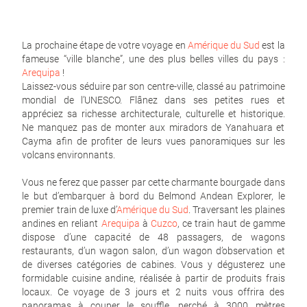
La prochaine étape de votre voyage en
Amérique du Sud
est la
fameuse “ville blanche”, une des plus belles villes du pays :
Arequipa
!
Laissez-vous séduire par son centre-ville, classé au patrimoine
mondial de l’UNESCO. Flânez dans ses petites rues et
appréciez sa richesse architecturale, culturelle et historique.
Ne manquez pas de monter aux miradors de Yanahuara et
Cayma afin de profiter de leurs vues panoramiques sur les
volcans environnants.
Vous ne ferez que passer par cette charmante bourgade dans
le but d’embarquer à bord du Belmond Andean Explorer, le
premier train de luxe d’
Amérique du Sud
. Traversant les plaines
andines en reliant
Arequipa
à
Cuzco
, ce train haut de gamme
dispose d’une capacité de 48 passagers, de wagons
restaurants, d’un wagon salon, d’un wagon d’observation et
de diverses catégories de cabines. Vous y dégusterez une
formidable cuisine andine, réalisée à partir de produits frais
locaux. Ce voyage de 3 jours et 2 nuits vous offrira des
panoramas à couper le souffle, perché à 3000 mètres