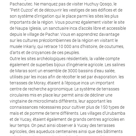
Pachacutec. Ne manquez pas de visiter Huchuy Qosqo, le
“Petit Cuzco” et de découvrir les vestiges de ses édifices et de
son système d’irrigation qui le place parmi les sites les plus
importants de la région. Vous pourrez également visiter le site
de Naupa Iglesia, un sanctuaire inca d’accès libre et accessible
depuis le village de Pachar. Vous en apprendrez davantage
sur les cultures précolombiennes de la région en visitant le
musée Inkariy, qui retrace 10 000 ans d’histoire, de coutumes,
d’arts et de croyances de ces peuples.
Outre les sites archéologiques résidentiels, la vallée compte
également de superbes bijoux d’ingénierie agricole. Les salines
de Maras sont un ensemble de 3000 bassins d’eau salée,
utilisés par les incas afin de récolter le sel par évaporation. les
terrasses de Moray, étaient à l’époque inca un important
centre de recherche agronomique. Le système de terrasses
circulaires mis en place leur permit ainsi de décliner une
vingtaine de microclimats différents, leur apportant les
connaissances nécessaires pour cultiver plus de 150 types de
maïs et de pomme de terre différents. Les villages d’Urubamba
et de Yucay, étaient également de grands centres agricoles en
leur temps. On peut ainsi observer à Yucay des terrasses
agricoles, des aqueducs centenaires ainsi que des bâtiments