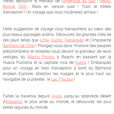
Venez découvrir le meilleur de l’
Amérique du Sud
!
Pérou
,
Bolivie
,
Chili
… Mais en version luxe ! Train et hôtels
d’exception ! Un voyage que vous n’oublierez jamais !
Cette suggestion de voyage vous transportera au cœur des
plus beaux paysages andins. Découvrez les grandes cités de
ces pays telles que
Lima
,
Cuzco
,
Valparaiso
et l’imposante
Santiago de Chile
! Plongez-vous dans l’histoire des peuples
précolombiens et extasiez-vous devant la grandeur de leurs
vestiges, du
Machu Picchu
à Raqchi en passant par la
Huaca Pucllana et la capitale inca de
Cuzco
! Embarquez
pour un voyage en train d’exception à bord du Belmond
Andean Explorer, direction les nuages et le plus haut lac
navigable de la planète : le
Lac Titicaca
!
Faites la traversia depuis
Uyuni
, jusqu’au splendide désert
d’
Atacama
, le plus aride au monde, et découvrez les plus
belles lagunes du monde.