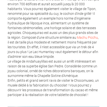
environ 700 édifices et aurait accueilli jusqu’à 20 000
habitants. Vous pourrez également visiter le village de Tipon,
renommé pour sa spécialité du cuy, le cochon d’inde grillé ! Il
comporte également un exemple hors norme d’ingénierie
hydraulique de l’époque inca, alimentant un système de
fontaines cérémonielles, une horloge solaire et des terrasses
agricoles. Choquequirao est aussi un des plus grands sites de
la région. Composé d’une structure similaire au
Machu Picchu
,
il est de taille plus modeste et nettement moins fréquenté par
les touristes. En effet, il n’est accessible que via un trek de 4
jours ou plus ! Le Lac Humantay vaut également le détour afin
d’admirer son eau bleue limpide.
Le village de Andahuaylillas est aussi un arrêt intéressant en
raison de sa superbe église San Pedre. Considérée comme un
joyau colonial, ornéé de riches décorations baroques, on la
surnomme même la Chapelle Sixtine d’Amérique.
Enfin, petits et grand seront ravis de visiter le Chocomuseo, un
musée dédié à la fabrication du chocolat ! Vous pourrez y
découvrir les processus de transformation du cacao et même
participer à la réalisation de votre tablette de chocolat !