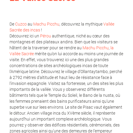
De
Cuzco
au
Machu Picchu
, découvrez la mythique
Vallée
Sacrée des incas
!
Découvrez ici un
Pérou
authentique, niché au cœur des
montagnes et des plateaux andins. Bien que les visiteurs se
hâtent de la traverser pour se rendre au
Machu Picchu
,
la
Vallée Sacrée
mérite qu’on lui accorde au moins une journée de
visite. En effet, vous trouverez ici une des plus grandes
concentrations de sites archéologiques incas de toute
l’Amérique latine. Découvrez le village d’Ollantaytambo, perché
à 2792 mètres d’altitude et haut lieu de résistance face à
l’invasion espagnole. Visitez sa forteresse, un des sites les plus
importants de la vallée. Vous y observerez différents
bâtiments tels que le Temple du Soleil, le Bano de la nusta, où
les femmes prenaient des bains purificateurs ainsi qu’une
superbe vue sur lees environs. Le site de Pisac vaut également
le détour. Ancien village inca du XVème siècle, il représente
aujourd’hui un important complexe archéologique. Vous
pourrez y observer des édifices résidentiels, cérémoniels, des
zones agricoles ainsi qu’une des demeures de l’empereur